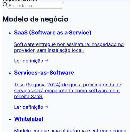
Modelo de negócio
SaaS (Software as a Service)
Software entregue por assinatura, hospedado no
provedor, sem instalação local.
Ler definição
Services-as-Software
Tese (Sequoia 2024) de que a próxima onda de
serviços será empacotada como software com
receita SaaS.
Ler definição
Whitelabel
Modelo em que uma plataforma é entregue com a