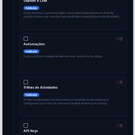
Usando o CRM
Publicado
Como adicionar e gerenciar leads, como mover leads através do funil de
vendas e como usar recursos como lembretes e agendamento de atividades.
Automações
Publicado
Construa fluxos inteligentes sem escrever uma linha de código.
Trilhas de Atividades
Publicado
A trilha de atividades funciona como um template de atividades pré-
configurado que você cria uma vez e reutiliza sempre que precisar.
API Keys