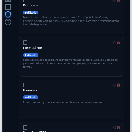
Domínios
Publicado
Domínios são utilizados para conectar uma URL própria à plataforma,
permitindo que você publique suas landing pages com mais profissionalismo e
identidade própria.
Formulários
Publicado
Formulários são usados para capturar informações dos seus leads. Você pode
personalizá-los e utilizá-los nas suas landing pages para coletar dados de
forma…
Usuários
Publicado
Como criar, configurar e entender a cobrança de novos usuários