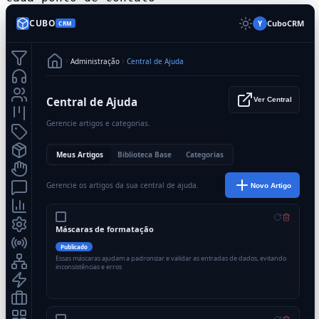
CUBO
CuboCRM
Y
CRM
Administração
Central de Ajuda
Central de Ajuda
Ver Central
Gerencie artigos e categorias.
Meus Artigos
Biblioteca Base
Categorias
Gerencie os artigos da sua central de ajuda.
Novo Artigo
Máscaras de formatação
Publicado
Essas máscaras ajudam a padronizar e validar as entradas de dados, evitando
inconsistências e erros