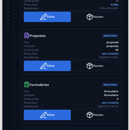
Quota grátis
—
Preço atual
Grátis
Modalidade
Pode ativar grátis
Editar
Pacotes
Propostas
Recorrente
Tipo
proposta
Unidade
proposta
Quota grátis
50
Preço atual
sob consulta
Modalidade
Pagamento diário
Editar
Pacotes
Formulários
Recorrente
Tipo
formulário
Unidade
formulário
Quota grátis
5
Preço atual
sob consulta
Modalidade
Pagamento mensal
Editar
Pacotes