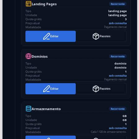
Landing Pages
Recorrente
Tipo
landing page
Unidade
landing page
Quota grátis
3
Preço atual
sob consulta
Modalidade
Pagamento mensal
Editar
Pacotes
Domínios
Recorrente
Tipo
domínio
Unidade
domínio
Quota grátis
1
Preço atual
sob consulta
Modalidade
Pagamento mensal
Editar
Pacotes
Armazenamento
Recorrente
Tipo
GB
Unidade
GB
Quota grátis
1
Preço atual
sob consulta
Modalidade
Cada 1 GB de armazenamento.