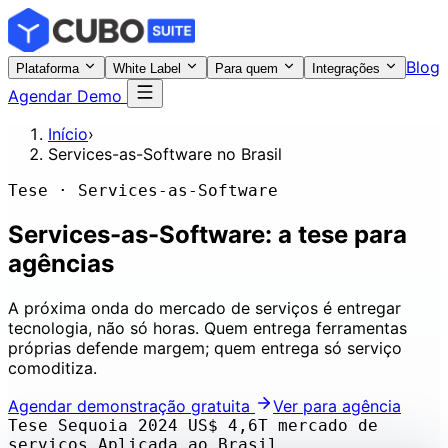
Blog
Plataforma
White Label
Para quem
Integrações
Agendar Demo
Início
›
Services-as-Software no Brasil
Tese · Services-as-Software
Services-as-Software: a
tese para
agências
A próxima onda do mercado de serviços é entregar
tecnologia, não só horas. Quem entrega ferramentas
próprias defende margem; quem entrega só serviço
comoditiza.
Agendar demonstração gratuita
Ver para agência
Tese Sequoia 2024
US$ 4,6T mercado de
serviços
Aplicada ao Brasil