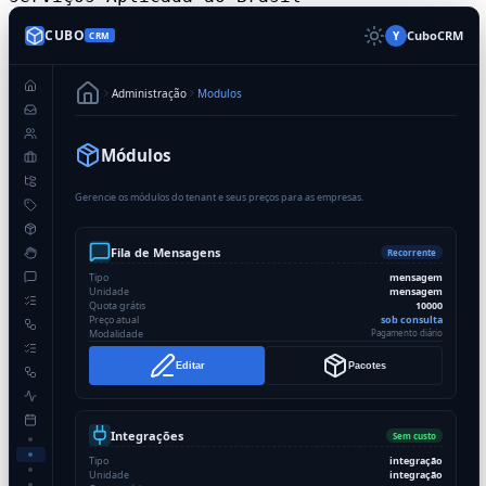
CUBO
CuboCRM
Y
CRM
Administração
Modulos
Módulos
Gerencie os módulos do tenant e seus preços para as empresas.
Fila de Mensagens
Recorrente
Tipo
mensagem
Unidade
mensagem
Quota grátis
10000
Preço atual
sob consulta
Modalidade
Pagamento diário
Editar
Pacotes
Integrações
Sem custo
Tipo
integração
Unidade
integração