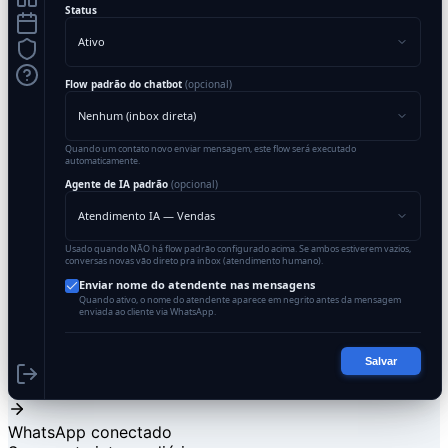
Status
Ativo
Flow padrão do chatbot
(opcional)
Nenhum (inbox direta)
Quando um contato novo enviar mensagem, este flow será executado
automaticamente.
Agente de IA padrão
(opcional)
Atendimento IA — Vendas
Usado quando NÃO há flow padrão configurado acima. Se ambos estiverem vazios,
conversas novas vão direto pra inbox (atendimento humano).
Enviar nome do atendente nas mensagens
Quando ativo, o nome do atendente aparece em negrito antes da mensagem
enviada ao cliente via WhatsApp.
Salvar
WhatsApp conectado