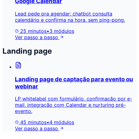
Google Calendar
Lead pede pra agendar; chatbot consulta
calendário e confirma na hora, sem ping-pong.
25 minutos
•
3 módulos
Ver passo a passo
Landing page
Landing page de captação para evento ou
webinar
LP whitelabel com formulário, confirmação por e-
mail, integração com Calendar e nurturing pré-
evento.
45 minutos
•
4 módulos
Ver passo a passo